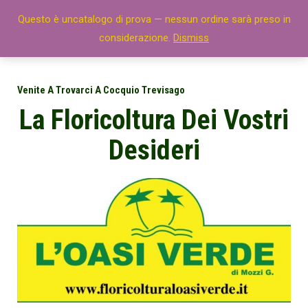
Questo è uncatalogo di prova — nessun ordine sarà preso in
Floricolturaloasiverde
considerazione.
Dismiss
Azienda florovivaistica di Cocquio Trevisago
Venite A Trovarci A Cocquio Trevisago
La Floricoltura Dei Vostri
Desideri